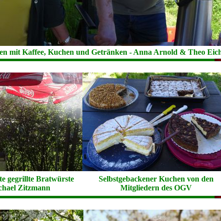
ten mit Kaffee, Kuchen und Getränken - Anna Arnold & Theo Eich
e gegrillte Bratwürste
Selbstgebackener Kuchen von den
chael Zitzmann
Mitgliedern des OGV