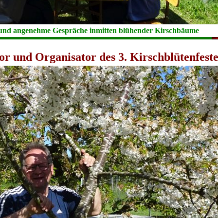
 und angenehme Gespräche inmitten blühender Kirschbäume
tor und Organisator des 3. Kirschblütenfeste