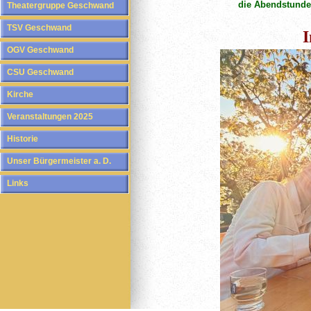
die Abendstunde
Theatergruppe Geschwand
TSV Geschwand
I
OGV Geschwand
CSU Geschwand
Kirche
Veranstaltungen 2025
Historie
Unser Bürgermeister a. D.
Links