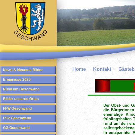
Home
Kontakt
Gäste
News & Neueste Bilder
Ereignisse 2025
Rund um Geschwand
Bilder unseres Ortes
Der Obst- und G
FFW Geschwand
die Bürgerinnen
ehemalige Kirs
FSV Geschwand
frühlingshaften 
rund um den erst
GG Geschwand
selbstgebackenen
In entspannter 