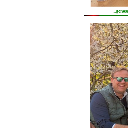
.
..genos