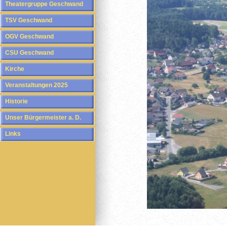
Theatergruppe Geschwand
TSV Geschwand
OGV Geschwand
CSU Geschwand
Kirche
Veranstaltungen 2025
Historie
Unser Bürgermeister a. D.
Links