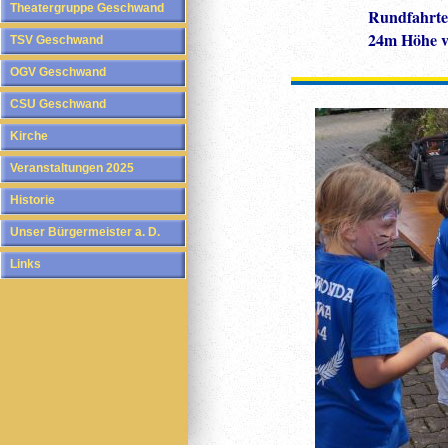
Theatergruppe Geschwand
Rundfahrte
24m Höhe v
TSV Geschwand
OGV Geschwand
CSU Geschwand
Kirche
Veranstaltungen 2025
Historie
Unser Bürgermeister a. D.
Links