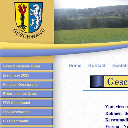
Home
Kontakt
Gäste
News & Neueste Bilder
Ereignisse 2025
Rund um Geschwand
Bilder unseres Ortes
FFW Geschwand
Zum vierte
Rahmen
d
FSV Geschwand
Kerwamadl
GG Geschwand
Verena N