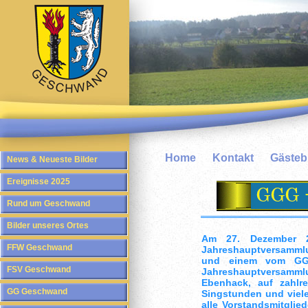
Home
Kontakt
Gäste
News & Neueste Bilder
Ereignisse 2025
Rund um Geschwand
Bilder unseres Ortes
Am 27. Dezember 20
FFW Geschwand
Jahreshauptversammlu
und einem vom GGG
FSV Geschwand
Jahreshauptversamml
Ebenhack, auf zahlre
GG Geschwand
Singstunden und viel
alle Vorstandsmitglied