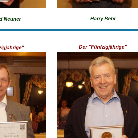
Harry Behr
ed Neuner
Der "Fünfzigjährige"
zigjährige"