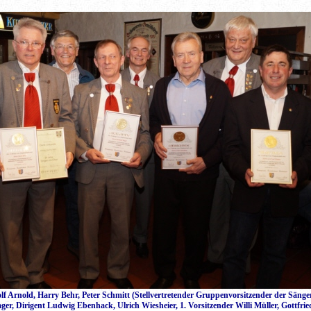
lf Arnold, Harry Behr, Peter Schmitt (Stellvertretender Gruppenvorsitzender der Säng
r, Dirigent Ludwig Ebenhack, Ulrich Wiesheier, 1. Vorsitzender Willi Müller, Gottfri