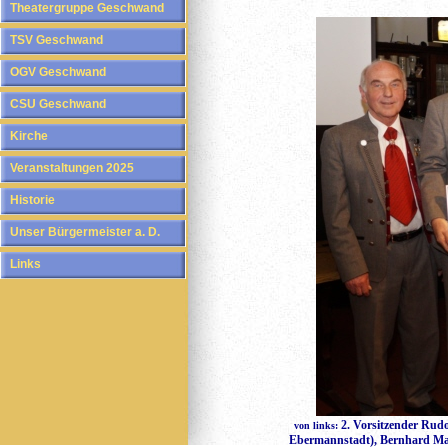
Theatergruppe Geschwand
TSV Geschwand
OGV Geschwand
CSU Geschwand
Kirche
Veranstaltungen 2025
Historie
Unser Bürgermeister a. D.
Links
2. Vorsitzender Rudo
von links:
Ebermannstadt), Bernhard Mage