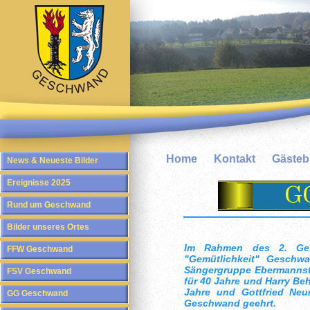
Home
Kontakt
Gäste
News & Neueste Bilder
Ereignisse 2025
Rund um Geschwand
Bilder unseres Ortes
Im Rahmen des 2. Ges
FFW Geschwand
"Gemütlichkeit" Geschwa
Sängergruppe Ebermannsta
FSV Geschwand
für 40 Jahre und Harry Beh
Jahre und Gottfried Neu
GG Geschwand
Geschwand geehrt.