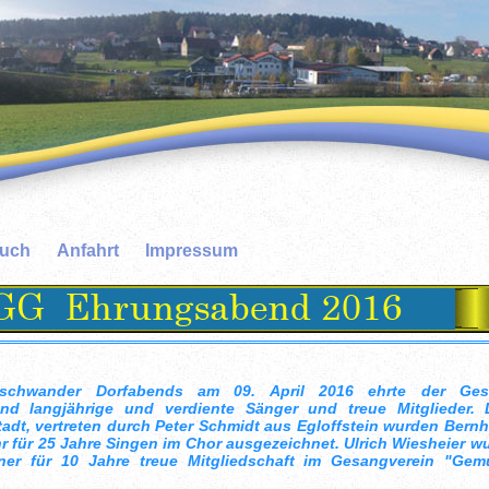
buch
Anfahrt
Impressum
chwander Dorfabends am 09. April 2016 ehrte der Gesa
nd langjährige und verdiente Sänger und treue Mitglieder. 
dt, vertreten durch Peter Schmidt aus Egloffstein wurden Bern
r für 25 Jahre Singen im Chor ausgezeichnet. Ulrich Wiesheier wu
ner für 10 Jahre treue Mitgliedschaft im Gesangverein "Gemüt