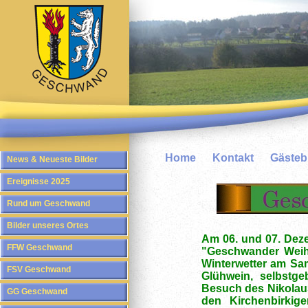
Home
Kontakt
Gäste
News & Neueste Bilder
Ereignisse 2025
Rund um Geschwand
Bilder unseres Ortes
Am 06. und 07. Deze
FFW Geschwand
"Geschwander Weihn
Winterwetter am Sa
FSV Geschwand
Glühwein, selbstg
Besuch des Nikolaus
GG Geschwand
den Kirchenbirkig