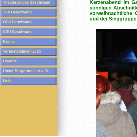
Kerzenabend im Gas
Theatergruppe Geschwand
sonnigen Abschnitt
TSV Geschwand
vorweihnachtliche
und der Singgruppe
OGV Geschwand
CSU Geschwand
Kirche
Veranstaltungen 2025
Historie
Unser Bürgermeister a. D.
Links