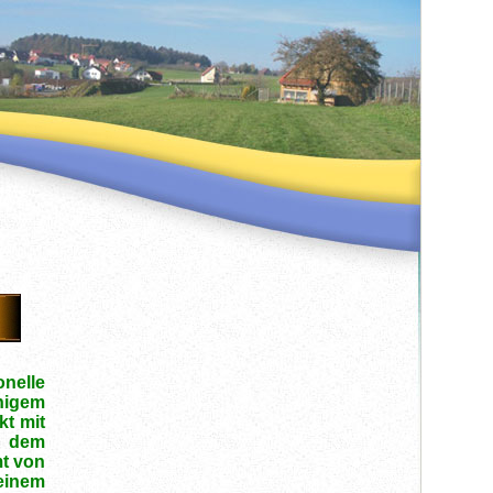
onelle
higem
t mit
d dem
mt von
einem