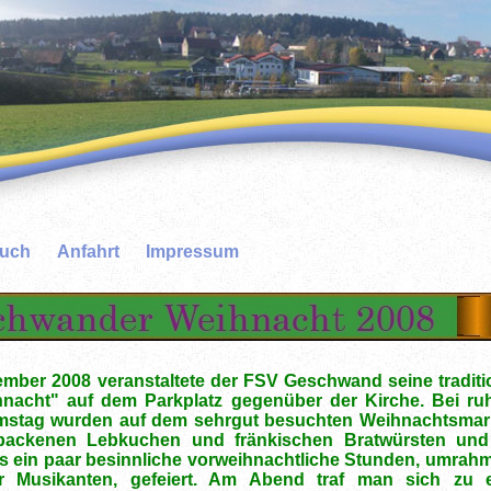
buch
Anfahrt
Impressum
mber 2008 veranstaltete der FSV Geschwand seine traditi
acht" auf dem Parkplatz gegenüber der Kirche. Bei ru
mstag wurden auf dem sehrgut besuchten Weihnachtsmark
ebackenen Lebkuchen und fränkischen Bratwürsten un
 ein paar besinnliche vorweihnachtliche Stunden, umrah
er Musikanten, gefeiert. Am Abend traf man sich zu 