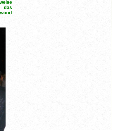
weise
, das
hwand