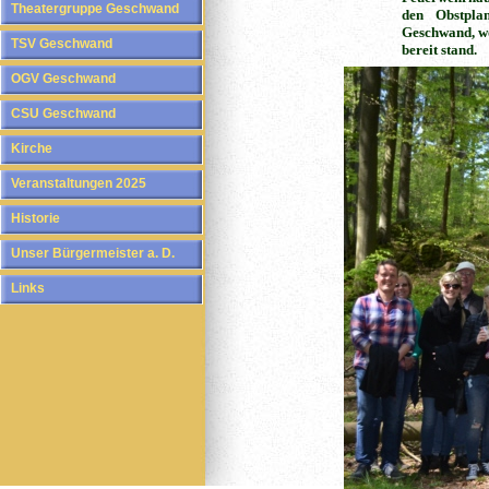
Theatergruppe Geschwand
den Obstpla
Geschwand, wo
TSV Geschwand
bereit stand.
OGV Geschwand
CSU Geschwand
Kirche
Veranstaltungen 2025
Historie
Unser Bürgermeister a. D.
Links