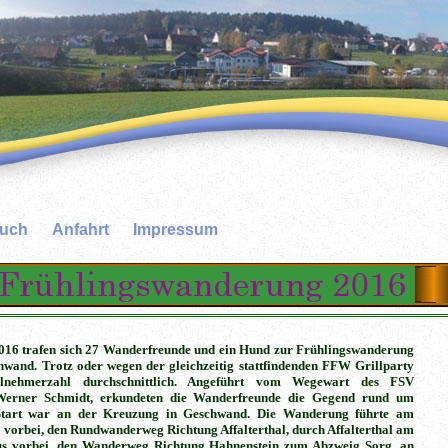
buch
Anfahrt
Impressum
016 trafen sich 27 Wanderfreunde und ein Hund zur Frühlingswanderung
wand. Trotz oder wegen der gleichzeitig stattfindenden FFW Grillparty
lnehmerzahl durchschnittlich. Angeführt vom Wegewart des FSV
Werner Schmidt, erkundeten die Wanderfreunde die Gegend rund um
Start war an der Kreuzung in Geschwand. Die Wanderung führte am
 vorbei, den Rundwanderweg Richtung Affalterthal, durch
Affalterthal am
s vorbei, den Wanderweg Richtung Hahnenstein zum Abzweig Sorg, an