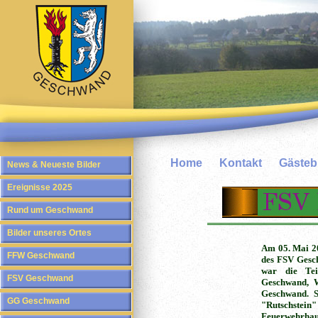
Home
Kontakt
Gäste
News & Neueste Bilder
Ereignisse 2025
Rund um Geschwand
Bilder unseres Ortes
Am 05. Mai 2
FFW Geschwand
des FSV Gesch
war die Tei
FSV Geschwand
Geschwand, 
Geschwand. 
GG Geschwand
"Rutschstein"
Feuerwehrhau