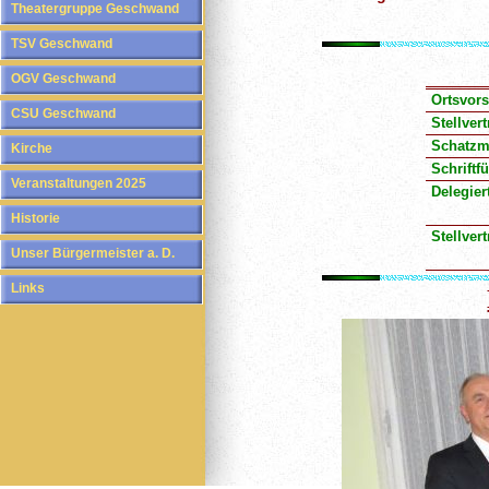
Theatergruppe Geschwand
TSV Geschwand
OGV Geschwand
Ortsvors
CSU Geschwand
Stellver
Schatzme
Kirche
Schriftfü
Veranstaltungen 2025
Delegier
Historie
Stellver
Unser Bürgermeister a. D.
Links