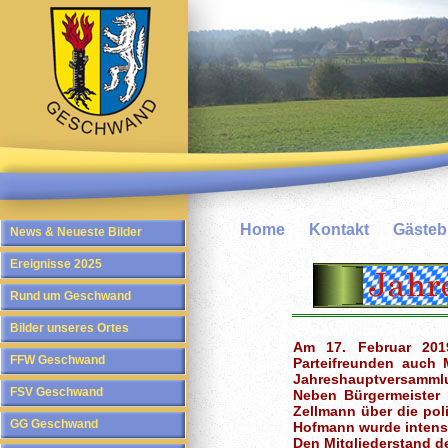
Home
Kontakt
Gäste
News & Neueste Bilder
Ereignisse 2025
Rund um Geschwand
Bilder unseres Ortes
Am 17. Februar 201
FFW Geschwand
Parteifreunden auch
Jahreshauptversamml
FSV Geschwand
Neben Bürgermeister 
Zellmann über die po
GG Geschwand
Hofmann wurde intensiv
Den Mitgliederstand d