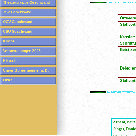
Theatergruppe Geschwand
TSV Geschwand
Ortsvors
OGV Geschwand
Stellver
CSU Geschwand
Kassier:
Kirche
Schriftfü
Beisitzer
Veranstaltungen 2025
Historie
Delegier
Unser Bürgermeister a. D.
Links
Stellver
Arnold, Bern
Singer, Danie