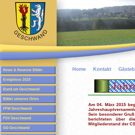
Home
Kontakt
Gäste
News & Neueste Bilder
Ereignisse 2025
Rund um Geschwand
Bilder unseres Ortes
Am 04. März 2015 beg
FFW Geschwand
Jahreshauptversamml
Sein besonderer Gruß
FSV Geschwand
berichteten über d
Mitgliederstand der C
GG Geschwand